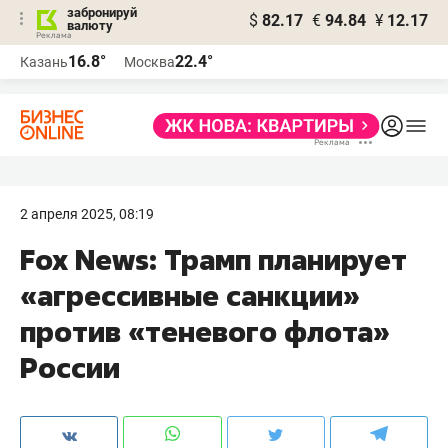
забронируй
$
82.17
€
94.84
¥
12.17
валюту
16.8°
22.4°
Казань
Москва
2 апреля 2025, 08:19
Fox News: Трамп планирует
«агрессивные санкции»
против «теневого флота»
России