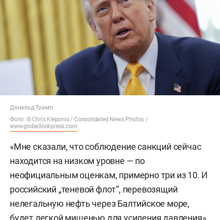
Дональд Трамп
Фото: © Chris Kleponis / Consolidated News Photos /
www.globallookpress.com
«Мне сказали, что соблюдение санкций сейчас
находится на низком уровне — по
неофициальным оценкам, примерно три из 10. И
российский „теневой флот“, перевозящий
нелегальную нефть через Балтийское море,
будет легкой мишенью для усиления давления»,