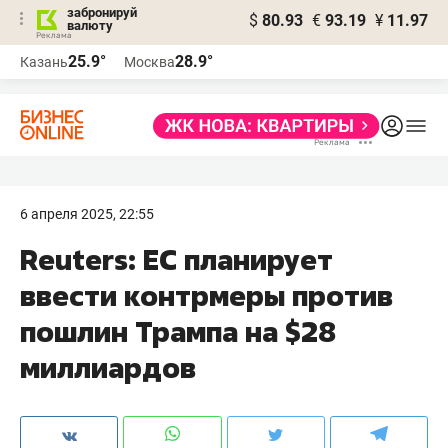
забронируй
$
80.93
€
93.19
¥
11.97
валюту
25.9°
28.9°
Казань
Москва
6 апреля 2025, 22:55
Reuters: ЕС планирует
ввести контрмеры против
пошлин Трампа на $28
миллиардов