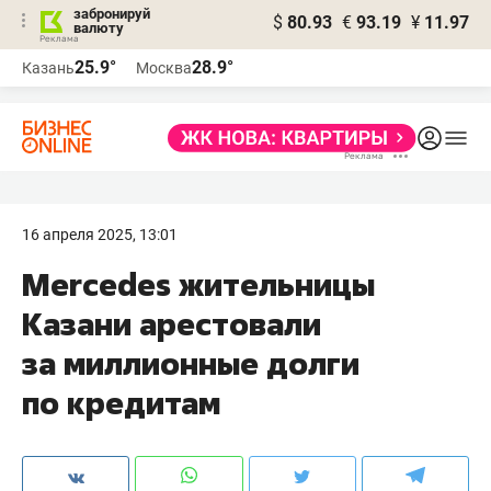
забронируй
$
80.93
€
93.19
¥
11.97
валюту
25.9°
28.9°
Казань
Москва
16 апреля 2025, 13:01
Mercedes жительницы
Казани арестовали
за миллионные долги
по кредитам