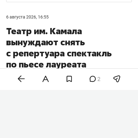
6 августа 2026, 16:55
Театр им. Камала
вынуждают снять
с репертуара спектакль
по пьесе лауреата
Нобелевской премии
2
Спектакль «Однажды летним днем» по пьесе
норвежского драматурга, лауреата
Нобелевской премии по литературе 2023 года