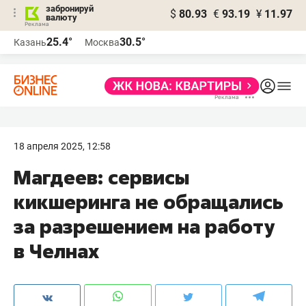
забронируй
$
80.93
€
93.19
¥
11.97
валюту
25.4°
30.5°
Казань
Москва
18 апреля 2025, 12:58
Магдеев: сервисы
кикшеринга не обращались
за разрешением на работу
в Челнах