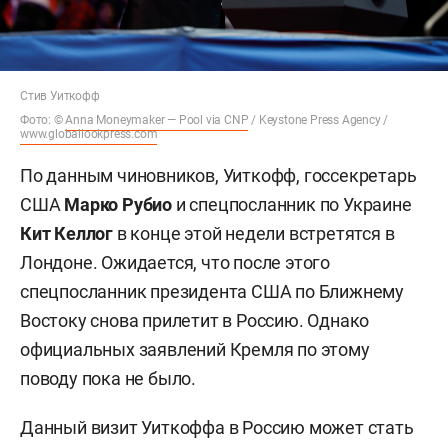
Стив Уиткофф
Фото: ©
Anna Moneymaker — Pool via CNP
/ Keystone Press Agency /
www.globallookpress.com
По данным чиновников, Уиткофф, госсекретарь
США
Марко Рубио
и спецпосланник по Украине
Кит Келлог
в конце этой недели встретятся в
Лондоне. Ожидается, что после этого
спецпосланник президента США по Ближнему
Востоку снова прилетит в Россию. Однако
официальных заявлений Кремля по этому
поводу пока не было.
Данный визит Уиткоффа в Россию может стать