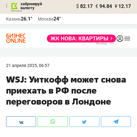
забронируй
$
82.17
€
94.84
¥
12.17
валюту
26.1°
24°
Казань
Москва
21 апреля 2025, 06:57
WSJ: Уиткофф может снова
приехать в РФ после
переговоров в Лондоне