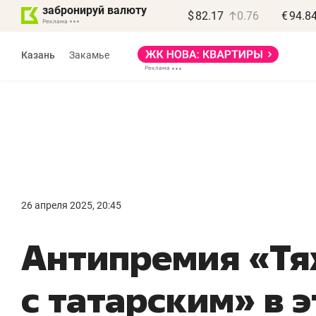
забронируй валюту
$
82.17
0.76
€
94.8
Казань
Закамье
Василь Мазитов
МАРТ
26 апреля 2025, 20:45
«Не зная местных
«
Антипремия «Т
правил, бизнес может
н
потерять минимум
ч
с татарским» в 
полгода»
р
Как бизнесу выйти на зарубежные
Вл