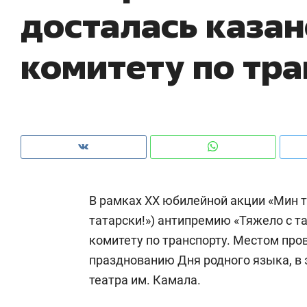
досталась каза
рынки, почему надо знать аксакалов и
о 
чем интересен Оман?
кл
комитету по тр
В рамках ХХ юбилейной акции «Мин т
татарски!») антипремию «Тяжело с т
комитету по транспорту. Местом про
Рекомендуем
Рекомендуем
празднованию Дня родного языка, в 
Как ГК «МИР ГРУПП» и ВТБ
150 камер 
театра им. Камала.
создают оазис жилого
ID вместо 
комфорта под Казанью
безопаснос