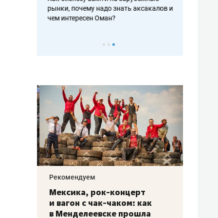
рафакте,
рынки, почему надо знать аксакалов и
о трехкратно
кредитов
чем интересен Оман?
клиентах и ч
Рекомендуем
Рекоме
ой
Мексика, рок-концерт
«Прор
и вагон с чак-чаком: как
30 ме
еским
в Менделеевске прошла
лечит