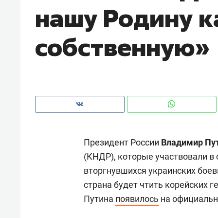
нашу Родину к
рынки, почему надо знать аксакал
чем интересен Оман?
собственную»
Президент России
Владимир Пу
(КНДР), которые участвовали в
вторгнувшихся украинских боеви
Рекомендуем
Рекоме
страна будет чтить корейских г
Как ГК «МИР ГРУПП» и ВТБ
150 ка
Путина
появилось
на официальн
создают оазис жилого
ID вме
комфорта под Казанью
безоп