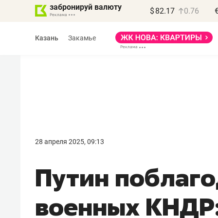
забронируй валюту
$
82.17
0.76
Казань
Закамье
Василь Мазитов
МАРТ
28 апреля 2025, 09:13
«Не зная местных
Путин поблаг
правил, бизнес может
потерять минимум
военных КНДР
полгода»
Как бизнесу выйти на зарубежные