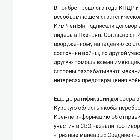
В ноябре прошлого года КНДР и
всеобъемлющем стратегическом
Ким Чен Ын
подписали
договор 
лидера в Пхеньян. Согласно ст. 
вооруженному нападению со сто
состоянии войны, то другой уч
другую помощь всеми имеющимис
стороны разрабатывают механи
интересах предотвращения вой
Еще до ратификации договора 
Курскую область якобы перебро
Кремле информацию об отправк
участия в СВО
назвали
противоре
«грязные маневры» Соединенных