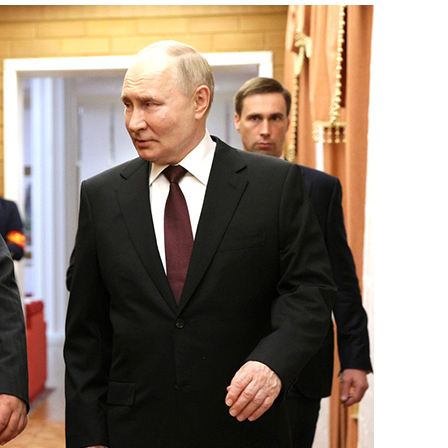
состоянием как основа
антихрупких команд