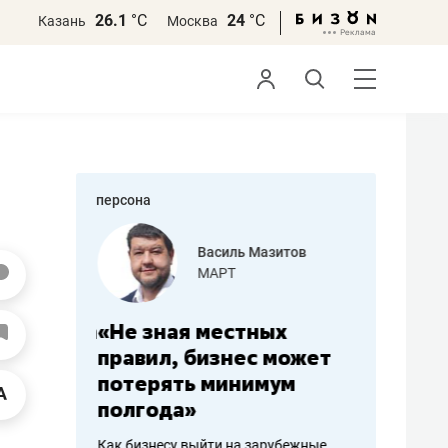
26.1
°С
24
°С
Казань
Москва
персона
еменова
Василь Мазитов
»
МАРТ
а: работа
«Не зная местных
«Мне лу
ечься
правил, бизнес может
не зара
вствовать
потерять минимум
чем пот
полгода»
репутац
пошиву
Как бизнесу выйти на зарубежные
Владелец от