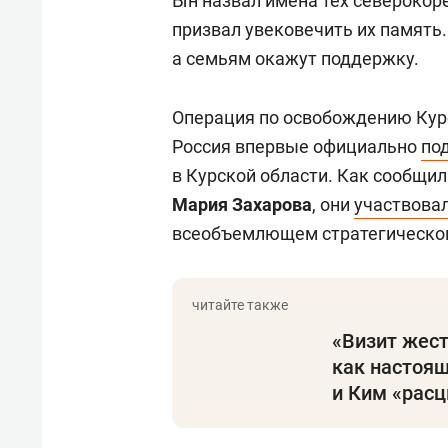
Ын назвал имена тех северокоре
призвал увековечить их память.
а семьям окажут поддержку.
Операция по освобождению Кур
Россия впервые официально
по
в Курской области. Как сообщ
Мария Захарова
, они
участвова
всеобъемлющем стратегическом
«Визит жест
как настоящ
и Ким «расц