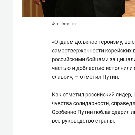
Фото:
kremlin.ru
«Отдаем должное героизму, выс
самоотверженности корейских в
российскими бойцами защищали 
честью и доблестью исполнили 
славой», — отметил Путин.
Как отметил российский лидер, 
чувства солидарности, справед
Особенно Путин поблагодарил 
все руководство страны.