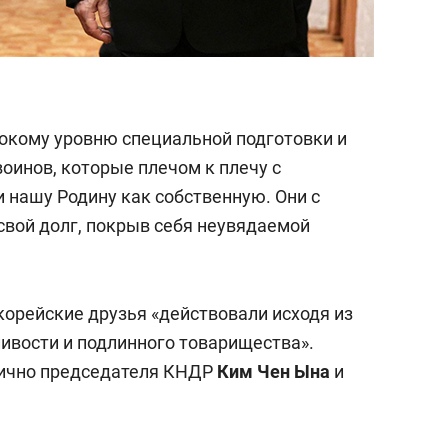
окому уровню специальной подготовки и
оинов, которые плечом к плечу с
нашу Родину как собственную. Они с
свой долг, покрыв себя неувядаемой
корейские друзья «действовали исходя из
ливости и подлинного товарищества».
лично председателя КНДР
Ким Чен Ына
и