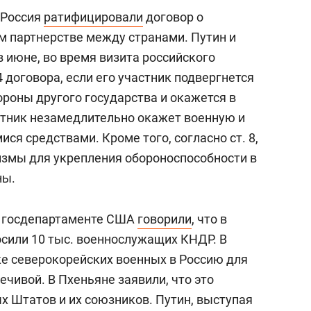
 Россия
ратифицировали
договор о
 партнерстве между странами. Путин и
в июне, во время визита российского
4 договора, если его участник подвергнется
роны другого государства и окажется в
астник незамедлительно окажет военную и
я средствами. Кроме того, согласно ст. 8,
змы для укрепления обороноспособности в
ны.
в госдепартаменте США
говорили
, что в
сили 10 тыс. военнослужащих КНДР. В
е северокорейских военных в Россию для
чивой. В Пхеньяне заявили, что это
 Штатов и их союзников. Путин, выступая