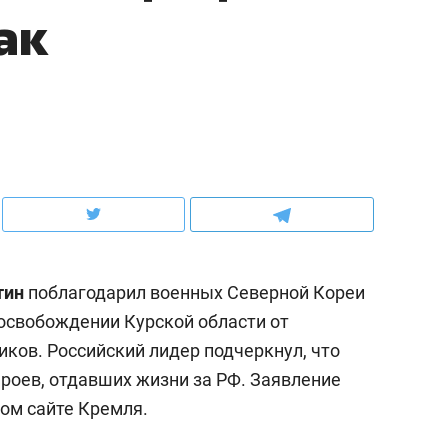
ак
ов и
о трехкратном росте цен, дотошных
школьной формы о конт
клиентах и чудных запросах мастеров
налогах и развитии без 
тин
поблагодарил военных Северной Кореи
 освобождении Курской области от
ков. Российский лидер подчеркнул, что
ндуем
Рекомендуем
ероев, отдавших жизни за РФ. Заявление
мер до квартиры и Face
Опыт выживания в дик
ом сайте Кремля.
сто ключа: какой будет
природе, работа
асность в ЖК «Нова»
с ментальным и физич