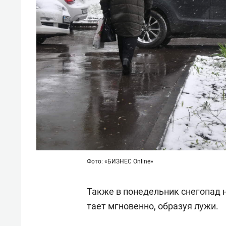
состоянием как основа
«Гонк
антихрупких команд
Фото: «БИЗНЕС Online»
Также в понедельник снегопад н
тает мгновенно, образуя лужи.