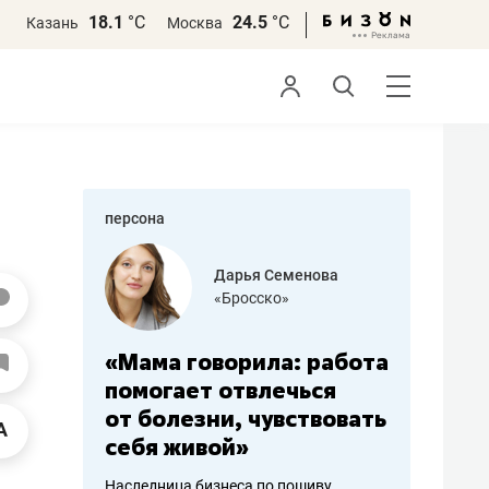
18.1
°С
24.5
°С
Казань
Москва
персона
бодец
Дарья Семенова
 решения»
«Бросско»
«Мама говорила: работа
«Не зна
вообще,
помогает отвлечься
правил,
от болезни, чувствовать
потерят
себя живой»
полгода
ирмы
Наследница бизнеса по пошиву
Как бизнесу 