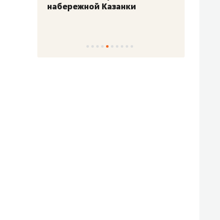
набережной Казанки
«Барк
«Рез