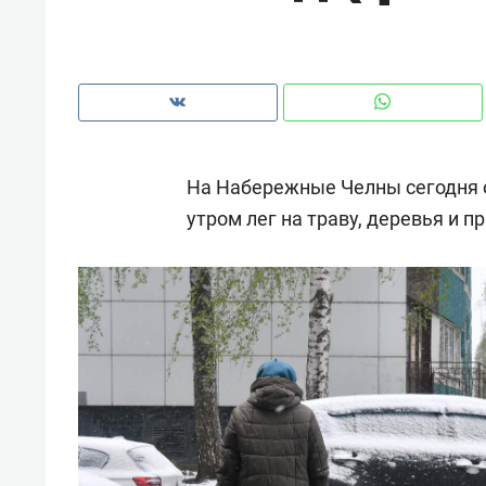
На Набережные Челны сегодня 
утром лег на траву, деревья и 
Рекомендуем
Рекоме
и Face
Опыт выживания в дикой
Мекси
 будет
природе, работа
и ваго
ва»
с ментальным и физическим
в Мен