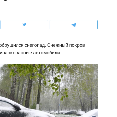
рынки, почему надо знать аксакалов и
о трехкратном росте це
чем интересен Оман?
клиентах и чудных запр
обрушился снегопад. Снежный покров
припаркованные автомобили.
ндуем
Рекомендуем
ка, рок-концерт
«Прорывы случались к
н с чак-чаком: как
30 метров»: как «Водо
делеевске прошла
лечит подземные арте