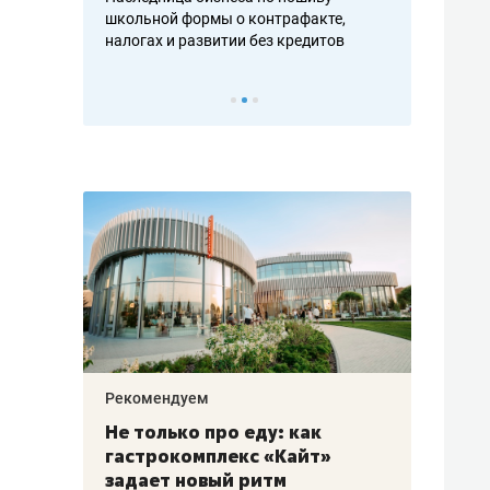
н, дотошных
школьной формы о контрафакте,
рынки, почем
осах мастеров
налогах и развитии без кредитов
чем интересе
Рекомендуем
Рекоме
аждые
Не только про еду: как
Элитн
канал»
гастрокомплекс «Кайт»
и бре
рии
задает новый ритм
гаран