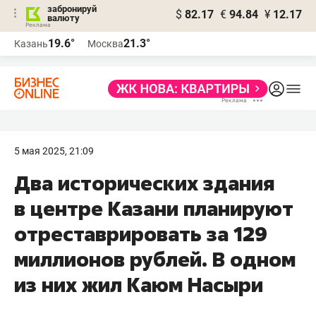
забронируй
$
82.17
€
94.84
¥
12.17
валюту
19.6°
21.3°
Казань
Москва
5 мая 2025, 21:09
Два исторических здания
в центре Казани планируют
отреставрировать за 129
миллионов рублей. В одном
из них жил Каюм Насыри