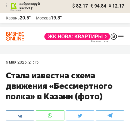
забронируй
$
82.17
€
94.84
¥
12.17
валюту
20.5°
19.3°
Казань
Москва
6 мая 2025, 21:15
Стала известна схема
движения «Бессмертного
полка» в Казани (фото)