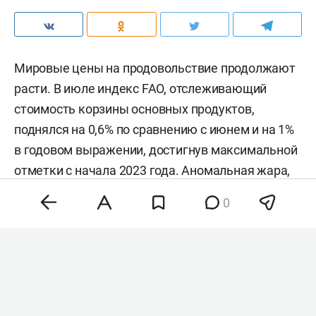
Мировые цены на продовольствие продолжают
расти. В июле индекс FAO, отслеживающий
стоимость корзины основных продуктов,
поднялся на 0,6% по сравнению с июнем и на 1%
в годовом выражении, достигнув максимальной
отметки с начала 2023 года. Аномальная жара,
нестабильность на энергетических рынках и
0
геополитическая напряженность разогнали
цены на зерно, сахар и растительные масла,
тогда как мясо и молочка подешевели. Об этом
сообщила
продовольственная и
сельскохозяйственная организация ООН (FAO).