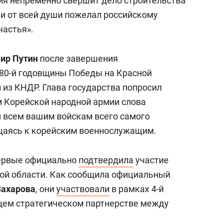
сия непременно свершит дело строительства
 и от всей души пожелал российскому
частья».
ир Путин
после завершения
 80-й годовщины Победы на Красной
 из КНДР. Глава государства попросил
 Корейской народной армии слова
и всем вашим войскам всего самого
ащаясь к корейским военнослужащим.
первые официально
подтвердила
участие
кой области. Как сообщила официальный
Захарова
, они
участвовали
в рамках 4-й
щем стратегическом партнерстве между