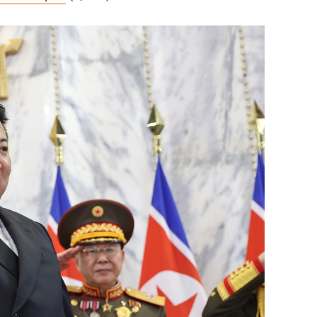
состоянием как основа
антихрупких команд