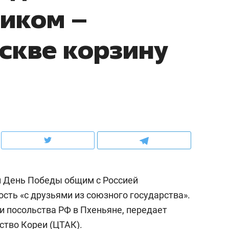
иком –
ов и
о трехкратном росте цен, дотошных
школьной формы о конт
клиентах и чудных запросах мастеров
налогах и развитии без 
скве корзину
 День Победы общим с Россией
ндуем
Рекомендуем
сть «с друзьями из союзного государства».
мер до квартиры и Face
Опыт выживания в дик
и посольства РФ в Пхеньяне, передает
сто ключа: какой будет
природе, работа
асность в ЖК «Нова»
с ментальным и физич
ство Кореи
(ЦТАК).