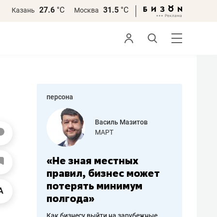
27.6
°С
31.5
°С
Казань
Москва
персона
еменова
Василь Мазитов
»
МАРТ
а: работа
«Не зная местных
«Мне лу
ечься
правил, бизнес может
не зара
вствовать
потерять минимум
чем пот
полгода»
репутац
пошиву
Как бизнесу выйти на зарубежные
Владелец от