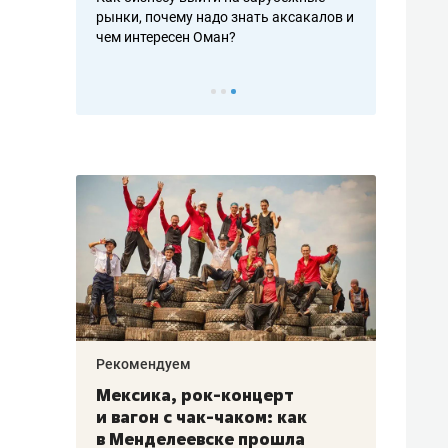
рафакте,
рынки, почему надо знать аксакалов и
о трехкратно
кредитов
чем интересен Оман?
клиентах и ч
Рекомендуем
Рекоме
ой
Мексика, рок-концерт
«Прор
и вагон с чак-чаком: как
30 ме
еским
в Менделеевске прошла
лечит