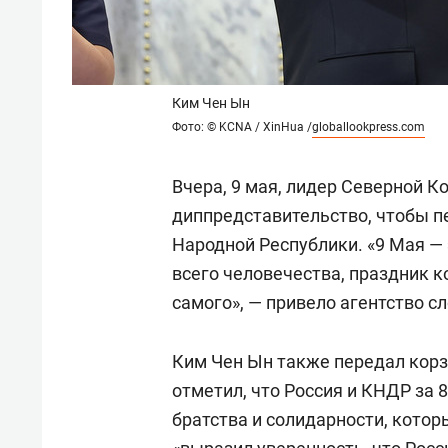
Ким Чен Ын
Фото: © KCNA / XinHua /
globallookpress.com
Вчера, 9 мая, лидер Северной К
диппредставительство, чтобы п
Народной Республики. «9 Мая — 
всего человечества, праздник к
самого», — привело агентство с
Ким Чен Ын также передал корз
отметил, что Россия и КНДР за
братства и солидарности, котор