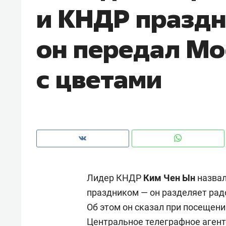
и КНДР праздн
рынки, почему надо знать аксакал
чем интересен Оман?
он передал Мо
с цветами
Лидер КНДР
Ким Чен Ын
назвал
Рекомендуем
Рекоме
праздником — он разделяет радо
Как ГК «МИР ГРУПП» и ВТБ
150 ка
Об этом он сказал при посещени
создают оазис жилого
ID вме
комфорта под Казанью
безоп
Центральное телеграфное агент