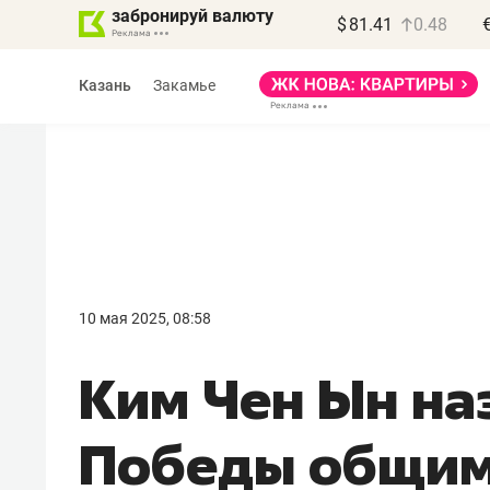
забронируй валюту
$
81.41
0.48
Казань
Закамье
Василь Мазитов
МАРТ
10 мая 2025, 08:58
«Не зная местных
Ким Чен Ын на
правил, бизнес может
потерять минимум
Победы общим
полгода»
Как бизнесу выйти на зарубежные