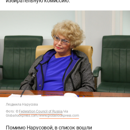
избирательную комиссию.
Людмила Нарусова
Фото:
©
Federation Council of Russia
/via
Globallookpress.com/
www.globallookpress.com
Помимо Нарусовой, в список вошли