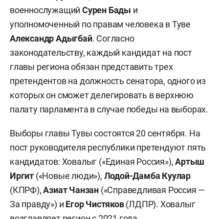
военнослужащий
Сурен Бады
и
уполномоченный по правам человека в Туве
Александр Адыгбай
. Согласно
законодательству, каждый кандидат на пост
главы региона обязан представить трех
претендентов на должность сенатора, одного из
которых он сможет делегировать в верхнюю
палату парламента в случае победы на выборах.
Выборы главы Тувы состоятся 20 сентября. На
пост руководителя республики претендуют пять
кандидатов: Ховалыг («Единая Россия»),
Артыш
Иргит
(«Новые люди»),
Лодой-Дамба Куулар
(КПРФ),
Азиат Чанзан
(«Справедливая Россия —
За правду») и
Егор Чистяков
(ЛДПР). Ховалыг
возглавляет регион с 2021 года.