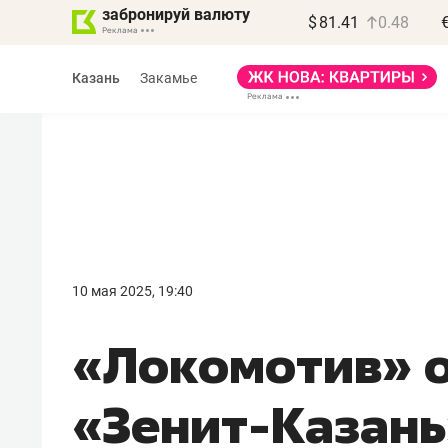
забронируй валюту
$
81.41
0.48
Казань
Закамье
Василь Мазитов
МАРТ
10 мая 2025, 19:40
«Не зная местных
«Локомотив» 
правил, бизнес может
потерять минимум
«Зенит-Казань
полгода»
Как бизнесу выйти на зарубежные