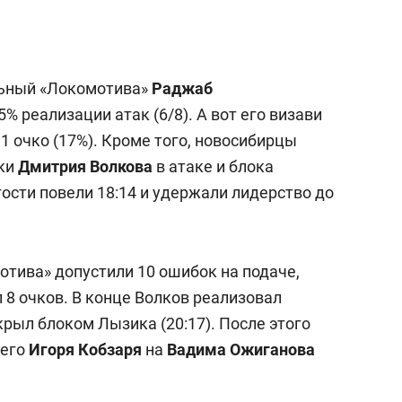
льный «Локомотива»
Раджаб
5% реализации атак (6/8). А вот его визави
1 очко (17%). Кроме того, новосибирцы
бки
Дмитрия
Волкова
в атаке и блока
ости повели 18:14 и удержали лидерство до
отива» допустили 10 ошибок на подаче,
 8 очков. В конце Волков реализовал
рыл блоком Лызика (20:17). После этого
щего
Игоря
Кобзаря
на
Вадима
Ожиганова