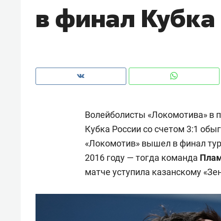
в финал Кубка
рынки, почему надо знать аксакал
чем интересен Оман?
Волейболисты «Локомотива» в 
Кубка России со счетом 3:1 обы
«Локомотив» вышел в финал турн
2016 году — тогда команда
Пла
матче уступила казанскому «Зен
Рекомендуем
Рекоме
Как ГК «МИР ГРУПП» и ВТБ
150 ка
создают оазис жилого
ID вме
комфорта под Казанью
безоп