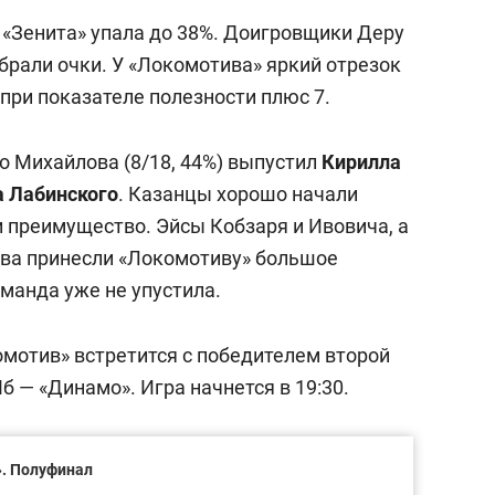
 «Зенита» упала до 38%. Доигровщики Деру
набрали очки. У «Локомотива» яркий отрезок
 при показателе полезности плюс 7.
о Михайлова (8/18, 44%) выпустил
Кирилла
а
Лабинского
. Казанцы хорошо начали
ли преимущество. Эйсы Кобзаря и Ивовича, а
ова принесли «Локомотиву» большое
оманда уже не упустила.
омотив» встретится с победителем второй
 — «Динамо». Игра начнется в 19:30.
». Полуфинал