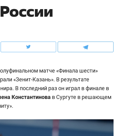
 России
ов и
о трехкратном росте цен, дотошных
школьной формы о конт
клиентах и чудных запросах мастеров
налогах и развитии без 
полуфинальном матче «Финала шести»
грали «Зенит-Казань». В результате
ира. В последний раз он играл в финале в
мена
Константинова
в Сургуте в решающем
иту».
ндуем
Рекомендуем
мер до квартиры и Face
Опыт выживания в дик
сто ключа: какой будет
природе, работа
асность в ЖК «Нова»
с ментальным и физич