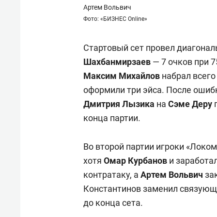
Артем Вольвич
Фото: «БИЗНЕС Online»
Стартовый сет провел диагона
Шахбанмирзаев
— 7 очков при 7
Максим
Михайлов
набрал всего 
оформили три эйса. После оши
Дмитрия
Лызика
на
Сэме
Деру
г
конца партии.
Во второй партии игроки «Локом
хотя
Омар
Курбанов
и заработал
контратаку, а
Артем
Вольвич
зак
Константинов заменил связую
до конца сета.