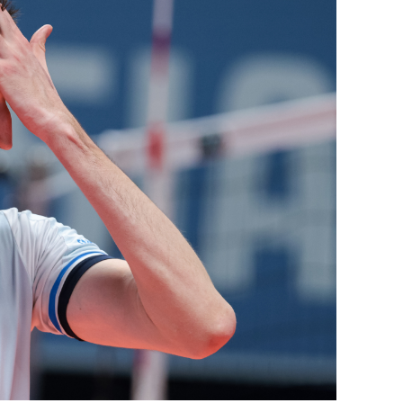
состоянием как основа
антихрупких команд