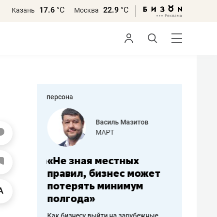
17.6
°С
22.9
°С
Казань
Москва
персона
еменова
Василь Мазитов
»
МАРТ
а: работа
«Не зная местных
«Мне лу
ечься
правил, бизнес может
не зара
вствовать
потерять минимум
чем пот
полгода»
репутац
пошиву
Как бизнесу выйти на зарубежные
Владелец от