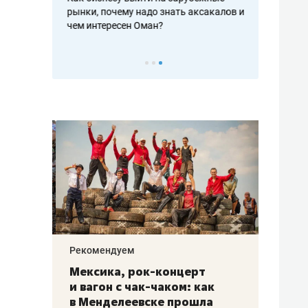
рафакте,
рынки, почему надо знать аксакалов и
о трехкратно
кредитов
чем интересен Оман?
клиентах и ч
Рекомендуем
Рекоме
ой
Мексика, рок-концерт
«Прор
и вагон с чак-чаком: как
30 ме
еским
в Менделеевске прошла
лечит