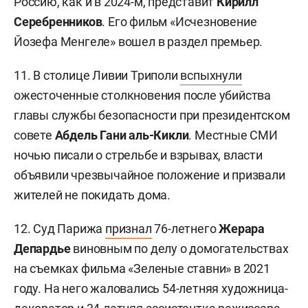
Россию, как и в 2024-м, представит
Кирилл
Серебренников
. Его фильм «Исчезновение
Йозефа Менгеле» вошел в раздел премьер.
11. В столице Ливии Триполи
вспыхнули
ожесточенные столкновения после убийства
главы службы безопасности при президентском
совете
Абдель Гани аль-Кикли
. Местные СМИ
ночью писали о стрельбе и взрывах, власти
объявили чрезвычайное положение и призвали
жителей не покидать дома.
12. Суд Парижа
признал
76-летнего
Жерара
Депардье
виновным по делу о домогательствах
на съемках фильма «Зеленые ставни» в 2021
году. На него жаловались 54-летняя художница-