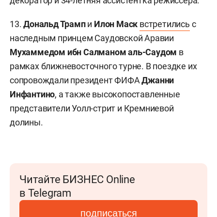
декоратор и 34-летняя ассистентка режиссера.
13.
Дональд Трамп
и
Илон Маск
встретились
с
наследным принцем Саудовской Аравии
Мухаммедом ибн Салманом аль-Саудом
в
рамках ближневосточного турне. В поездке их
сопровождали президент ФИФА
Джанни
Инфантино
, а также высокопоставленные
представители Уолл-стрит и Кремниевой
долины.
Читайте БИЗНЕС Online
в Telegram
подписаться