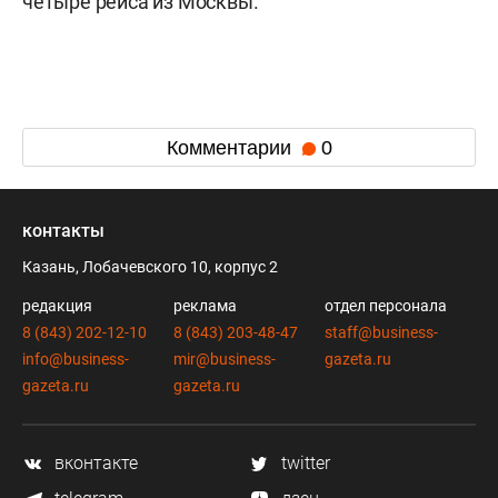
четыре рейса из Москвы.
Комментарии
0
контакты
Казань, Лобачевского 10, корпус 2
редакция
реклама
отдел персонала
8 (843) 202-12-10
8 (843) 203-48-47
staff@business-
info@business-
mir@business-
gazeta.ru
gazeta.ru
gazeta.ru
вконтакте
twitter