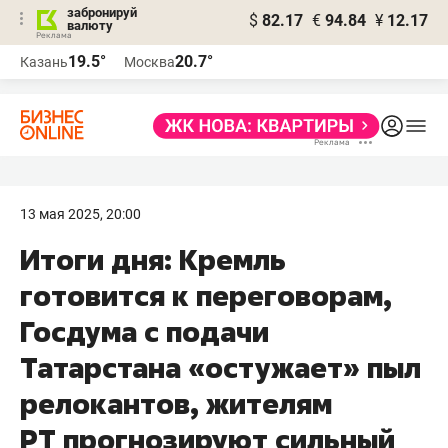
забронируй
$
82.17
€
94.84
¥
12.17
валюту
19.5°
20.7°
Казань
Москва
13 мая 2025, 20:00
Итоги дня: Кремль
готовится к переговорам,
Госдума с подачи
Татарстана «остужает» пыл
релокантов, жителям
РТ прогнозируют сильный