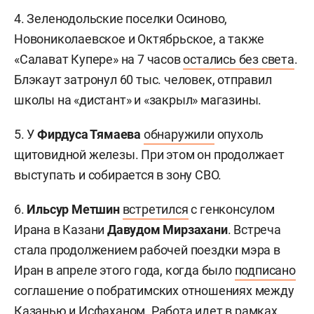
4. Зеленодольские поселки Осиново,
Новониколаевское и Октябрьское, а также
«Салават Купере» на 7 часов
остались без света
.
Блэкаут затронул 60 тыс. человек, отправил
школы на «дистант» и «закрыл» магазины.
5. У
Фирдуса Тямаева
обнаружили
опухоль
щитовидной железы. При этом он продолжает
выступать и собирается в зону СВО.
6.
Ильсур Метшин
встретился
с генконсулом
Ирана в Казани
Давудом Мирзахани
.
Встреча
стала продолжением рабочей поездки мэра в
Иран в апреле этого года, когда было
подписано
соглашение о побратимских отношениях между
Казанью и Исфаханом. Работа идет в рамках