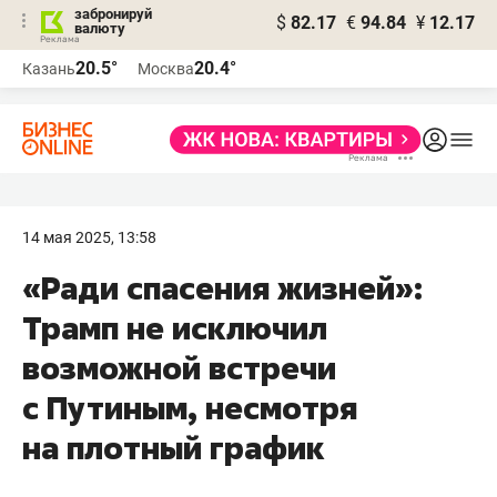
забронируй
$
82.17
€
94.84
¥
12.17
валюту
20.5°
20.4°
Казань
Москва
14 мая 2025, 13:58
«Ради спасения жизней»:
Трамп не исключил
возможной встречи
с Путиным, несмотря
на плотный график