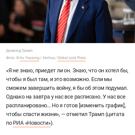
Дональд Трамп
Фото: ©
Hu Yousong
/ XinHua /
Global Look Press
«Я не знаю, приедет ли он. Знаю, что он хотел бы,
чтобы я был там, и это возможно. Если мы
сможем завершить войну, я бы об этом подумал.
Однако на завтра у нас все расписано. У нас все
распланировано… Но я готов [изменить график],
чтобы спасти жизни», — отметил Трамп (цитата
по
РИА «Новости»
).