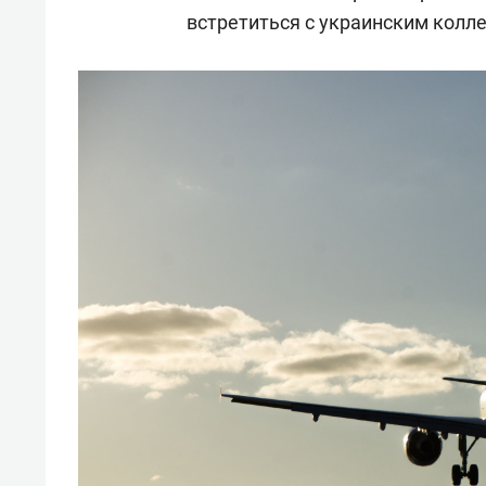
отвечают личным
состо
встретиться с украинским колл
имуществом!»
антих