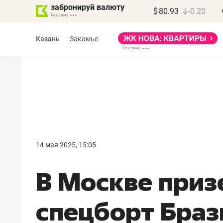
забронируй валюту
$
80.93
-0.20
Казань
Закамье
Марат Арсланов
«КирпичХолдинг»
14 мая 2025, 15:05
«Главная задача
В Москве приз
девелопера – найти
правильный продукт»
спецборт Браз
Девелопер из топ-10* застройщико
Башкортостана входит в Татарстан