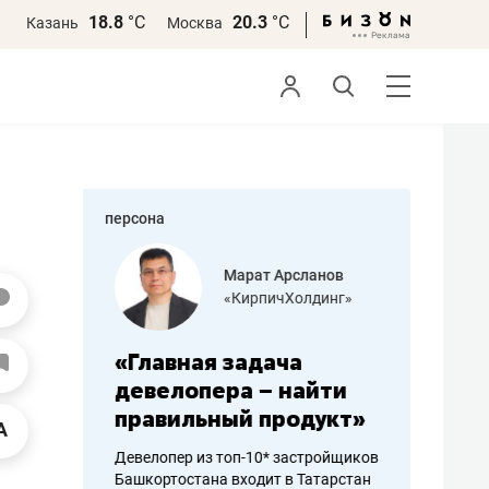
18.8
°С
20.3
°С
Казань
Москва
персона
азитов
Марат Арсланов
«КирпичХолдинг»
ных
«Главная задача
«Мама г
 может
девелопера – найти
помогае
мум
правильный продукт»
от болез
себя жи
Девелопер из топ-10* застройщиков
Башкортостана входит в Татарстан
арубежные
Наследница б