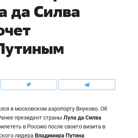
а да Силва
школьной формы о контрафакте,
рынки, почему надо зна
налогах и развитии без кредитов
чем интересен Оман?
очет
 Путиным
лся в московском аэропорту Внуково. Об
ндуем
Рекомендуем
 Ранее президент страны
Лула да Силва
выживания в дикой
Мексика, рок-концерт
рилететь в Россию после своего визита в
де, работа
и вагон с чак-чаком: ка
тальным и физическим
в Менделеевске прошл
йского лидера
Владимира Путина