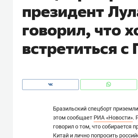
президент Лул
с ЖК «Иволга» в Зеленодольске
говорил, что х
встретиться с
Бразильский спецборт приземли
Рекомендуем
Рекоме
этом сообщает
РИА «Новости»
.
«В банкротствах сегодня
Опыт 
говорил о том, что собирается п
ищут не активы, а людей,
приро
которые ими управляли. Они
с мен
Китай и лично попросить росси