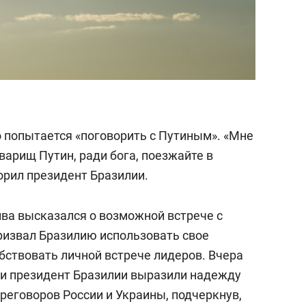
то попытается «поговорить с Путиным». «Мне
оварищ Путин, ради бога, поезжайте в
орил президент Бразилии.
лва высказался о возможной встрече с
призвал Бразилию использовать свое
бствовать личной встрече лидеров. Вчера
и президент Бразилии выразили надежду
реговоров России и Украины, подчеркнув,