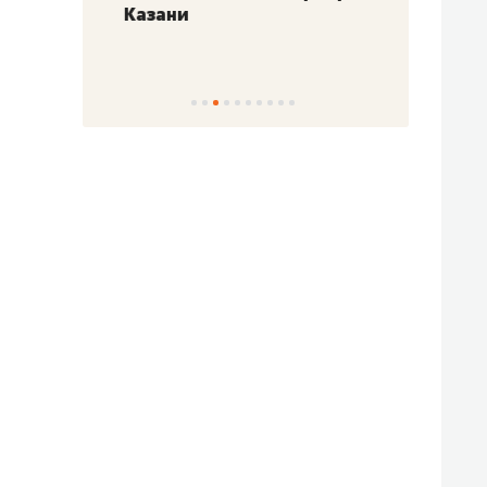
Казани
набер