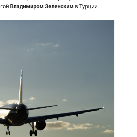
янием как основа
«Гонка Героев»
егой
Владимиром Зеленским
в Турции.
рупких команд