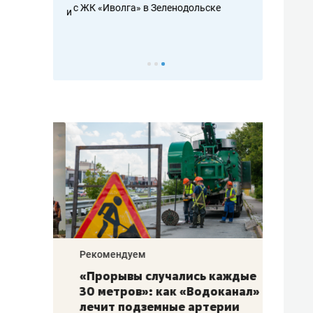
с ЖК «Иволга» в Зеленодольске
ть аксакалов и
школьной фор
налогах и раз
Рекомендуем
Рекоме
«Прорывы случались каждые
Не то
к
30 метров»: как «Водоканал»
гастр
а
лечит подземные артерии
задае