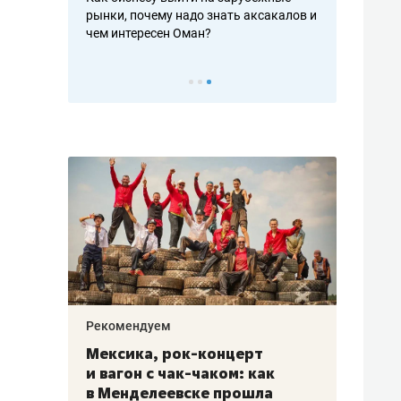
рафакте,
рынки, почему надо знать аксакалов и
о трехкратно
кредитов
чем интересен Оман?
клиентах и ч
Рекомендуем
Рекоме
ой
Мексика, рок-концерт
«Прор
и вагон с чак-чаком: как
30 ме
еским
в Менделеевске прошла
лечит