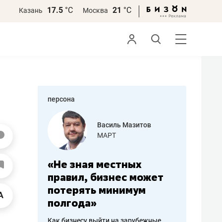
17.5
°С
21
°С
Казань
Москва
персона
еменова
Василь Мазитов
»
МАРТ
а: работа
«Не зная местных
«Мне лу
ечься
правил, бизнес может
не зара
вствовать
потерять минимум
чем пот
полгода»
репутац
пошиву
Как бизнесу выйти на зарубежные
Владелец от