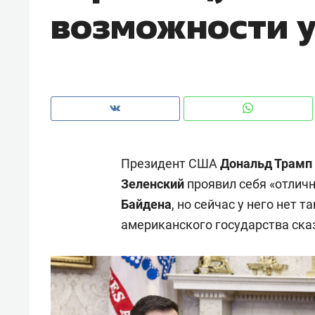
возможности 
рынки, почему надо знать аксакал
чем интересен Оман?
Президент США
Дональд Трамп
Зеленский
проявил себя «отлич
Байдена
, но сейчас у него нет 
американского государства ска
Рекомендуем
Рекоме
Как ГК «МИР ГРУПП» и ВТБ
150 ка
создают оазис жилого
ID вме
комфорта под Казанью
безоп