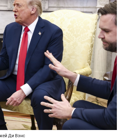
состоянием как основа
антихрупких команд
жей Ди Вэнс