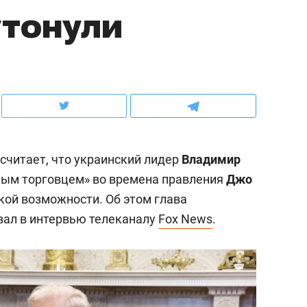
утонули
ов и
о трехкратном росте цен, дотошных
школьной формы о конт
клиентах и чудных запросах мастеров
налогах и развитии без 
считает, что украинский лидер
Владимир
ным торговцем» во времена правления
Джо
такой возможности. Об этом глава
зал в интервью телеканалу
Fox News
.
ндуем
Рекомендуем
мер до квартиры и Face
Опыт выживания в дик
сто ключа: какой будет
природе, работа
асность в ЖК «Нова»
с ментальным и физич