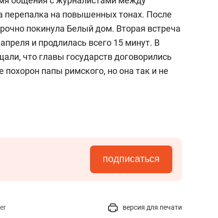
емя общения с журналистами между
а перепалка на повышенных тонах. После
срочно покинула Белый дом. Вторая встреча
апреля и продлилась всего 15 минут. В
щали, что главы государств договорились
 похорон папы римского, но она так и не
подписаться
er
версия для печати