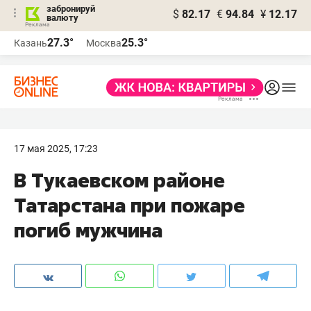
забронируй
$
82.17
€
94.84
¥
12.17
валюту
27.3°
25.3°
Казань
Москва
17 мая 2025, 17:23
В Тукаевском районе
Татарстана при пожаре
погиб мужчина