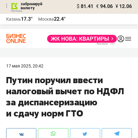
забронируй
$
81.41
€
94.06
¥
12.06
валюту
17.3°
22.4°
Казань
Москва
17 мая 2025, 20:42
Путин поручил ввести
налоговый вычет по НДФЛ
за диспансеризацию
и сдачу норм ГТО