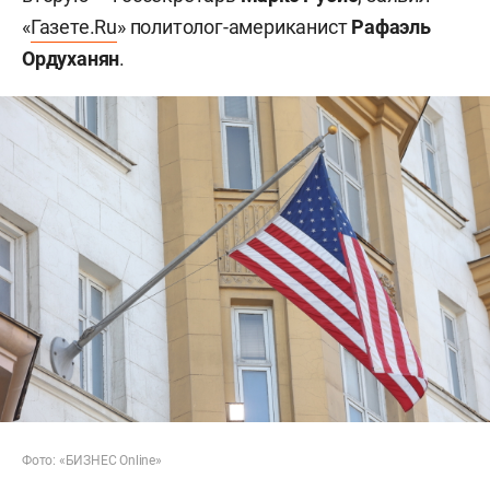
«
Газете.Ru
» политолог-американист
Рафаэль
Ордуханян
.
Фото: «БИЗНЕС Online»