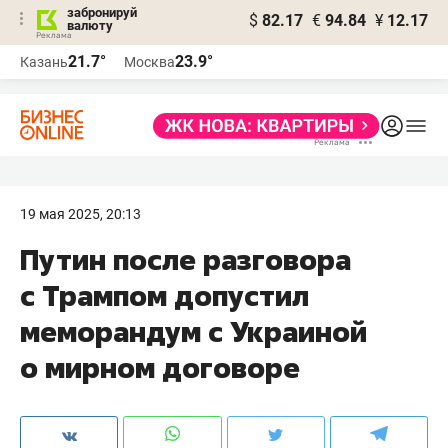
забронируй
$
82.17
€
94.84
¥
12.17
валюту
21.7°
23.9°
Казань
Москва
19 мая 2025, 20:13
Путин после разговора
с Трампом допустил
меморандум с Украиной
о мирном договоре