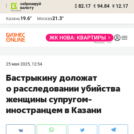
забронируй
$
82.17
€
94.84
¥
12.17
валюту
19.6°
21.3°
Казань
Москва
25 мая 2025, 12:54
Бастрыкину доложат
о расследовании убийства
женщины супругом-
иностранцем в Казани