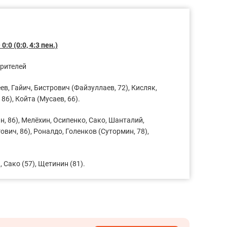
:0 (0:0, 4:3 пен.)
зрителей
в, Гайич, Бистрович (Файзуллаев, 72), Кисляк,
86), Койта (Мусаев, 66).
, 86), Мелёхин, Осипенко, Сако, Шанталий,
ович, 86), Роналдо, Голенков (Сутормин, 78),
, Сако (57), Щетинин (81).