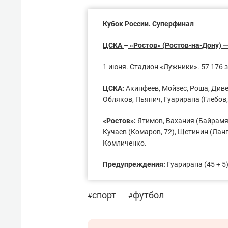
Кубок России. Суперфинал
ЦСКА
–
«Ростов» (Ростов-на-Дону) — 0
1 июня. Стадион «Лужники». 57 176 
ЦСКА:
Акинфеев, Мойзес, Роша, Дивее
Обляков, Пьянич, Гуарирапа (Глебов, 
«Ростов»:
Ятимов, Вахания (Байрамян
Кучаев (Комаров, 72), Щетинин (Ланг
Комличенко.
Предупреждения:
Гуарирапа (45 + 5)
спорт
футбол
#
#