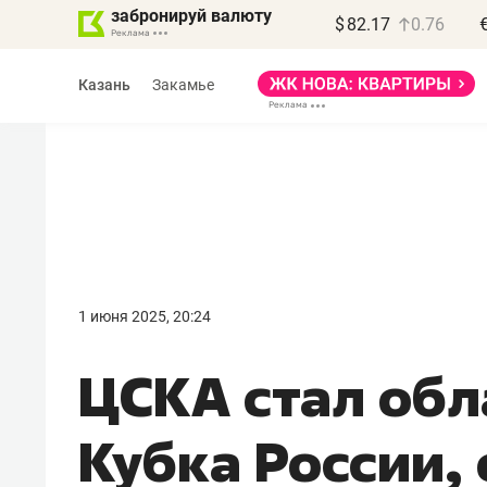
забронируй валюту
$
82.17
0.76
Казань
Закамье
Василь Мазитов
МАРТ
1 июня 2025, 20:24
«Не зная местных
ЦСКА стал об
правил, бизнес может
потерять минимум
Кубка России,
полгода»
Как бизнесу выйти на зарубежные