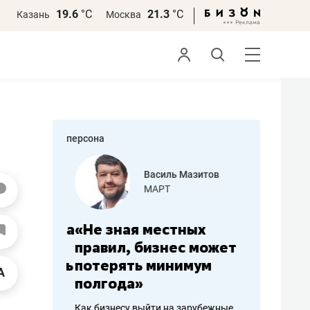
19.6
°С
21.3
°С
Казань
Москва
персона
еменова
Василь Мазитов
»
МАРТ
а: работа
«Не зная местных
«Мне лу
ечься
правил, бизнес может
не зара
вствовать
потерять минимум
чем пот
полгода»
репутац
пошиву
Как бизнесу выйти на зарубежные
Владелец от