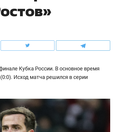
Ростов»
ов и
о трехкратном росте цен, дотошных
школьной формы о конт
клиентах и чудных запросах мастеров
налогах и развитии без 
финале Кубка России. В основное время
(0:0). Исход матча решился в серии
ндуем
Рекомендуем
мер до квартиры и Face
Опыт выживания в дик
сто ключа: какой будет
природе, работа
асность в ЖК «Нова»
с ментальным и физич