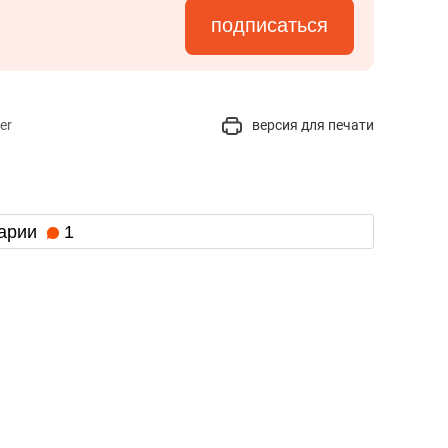
подписаться
er
версия для печати
арии
1