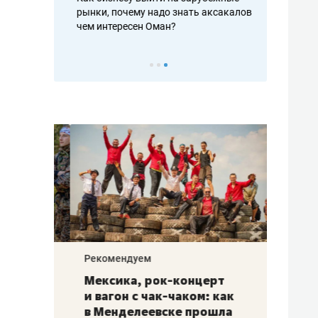
рафакте,
рынки, почему надо знать аксакалов и
о трехкратно
кредитов
чем интересен Оман?
клиентах и ч
Рекомендуем
Рекоме
ой
Мексика, рок-концерт
«Прор
и вагон с чак-чаком: как
30 ме
еским
в Менделеевске прошла
лечит