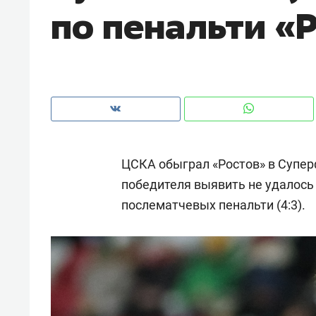
по пенальти «
рынки, почему надо знать аксакал
чем интересен Оман?
ЦСКА обыграл «Ростов» в Супер
победителя выявить не удалось 
послематчевых пенальти (4:3).
Рекомендуем
Рекоме
Как ГК «МИР ГРУПП» и ВТБ
150 ка
создают оазис жилого
ID вме
комфорта под Казанью
безоп