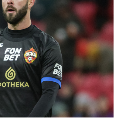
состоянием как основа
антихрупких команд