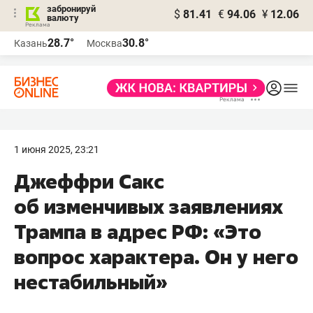
забронируй
$
81.41
€
94.06
¥
12.06
валюту
28.7°
30.8°
Казань
Москва
1 июня 2025, 23:21
Джеффри Сакс
об изменчивых заявлениях
Трампа в адрес РФ: «Это
вопрос характера. Он у него
нестабильный»