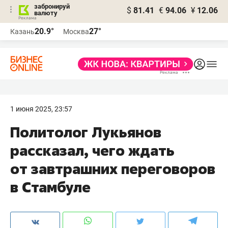
забронируй
$
81.41
€
94.06
¥
12.06
валюту
20.9°
27°
Казань
Москва
1 июня 2025, 23:57
Политолог Лукьянов
рассказал, чего ждать
от завтрашних переговоров
в Стамбуле