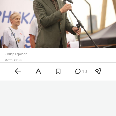
Линар Гарипов
Фото:
kzn.ru
«Уже 68 процентов жителей подтверждают
10
статус Казани как спортивной столицы России,
но это не предел. Благодаря работе спортивных
школ, тренеров, ветеранов и спортивных
федераций город может двигаться к цели — 100
процентов вовлеченности жителей в спорт», —