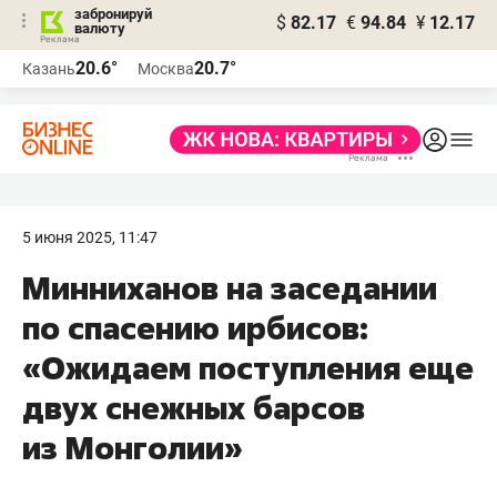
забронируй
$
82.17
€
94.84
¥
12.17
валюту
20.6°
20.7°
Казань
Москва
5 июня 2025, 11:47
Минниханов на заседании
по спасению ирбисов:
«Ожидаем поступления еще
двух снежных барсов
из Монголии»