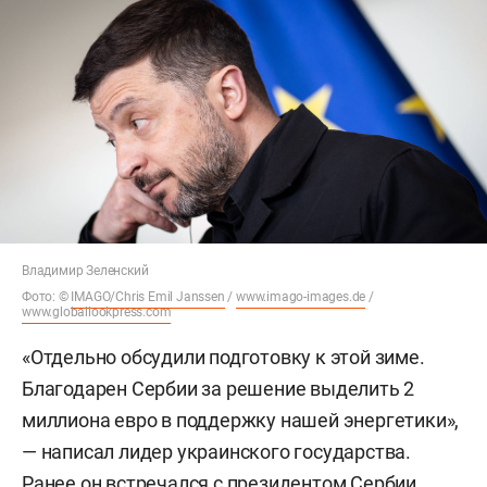
Владимир Зеленский
Фото: ©
IMAGO/Chris Emil Janssen
/
www.imago-images.de
/
www.globallookpress.com
«Отдельно обсудили подготовку к этой зиме.
Благодарен Сербии за решение выделить 2
миллиона евро в поддержку нашей энергетики»,
— написал лидер украинского государства.
Ранее он встречался с президентом Сербии