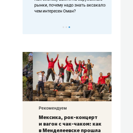
рафакте,
рынки, почему надо знать аксакалов и
о трехкратно
кредитов
чем интересен Оман?
клиентах и ч
Рекомендуем
Рекоме
ой
Мексика, рок-концерт
«Прор
и вагон с чак-чаком: как
30 ме
еским
в Менделеевске прошла
лечит