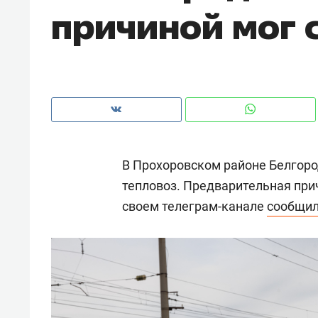
причиной мог 
рынки, почему надо знать аксакал
чем интересен Оман?
В Прохоровском районе Белгоро
тепловоз. Предварительная прич
своем телеграм-канале
сообщи
Рекомендуем
Рекоме
Как ГК «МИР ГРУПП» и ВТБ
150 ка
создают оазис жилого
ID вме
комфорта под Казанью
безоп