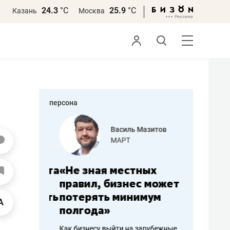
24.3
°С
25.9
°С
Казань
Москва
персона
еменова
Василь Мазитов
»
МАРТ
а: работа
«Не зная местных
«Мне лу
ечься
правил, бизнес может
не зара
вствовать
потерять минимум
чем пот
полгода»
репутац
пошиву
Как бизнесу выйти на зарубежные
Владелец от