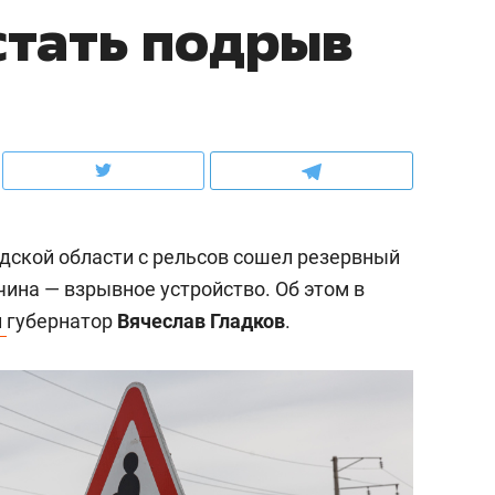
стать подрыв
ов и
о трехкратном росте цен, дотошных
школьной формы о конт
клиентах и чудных запросах мастеров
налогах и развитии без 
дской области с рельсов сошел резервный
ина — взрывное устройство. Об этом в
л
губернатор
Вячеслав Гладков
.
ндуем
Рекомендуем
мер до квартиры и Face
Опыт выживания в дик
сто ключа: какой будет
природе, работа
асность в ЖК «Нова»
с ментальным и физич