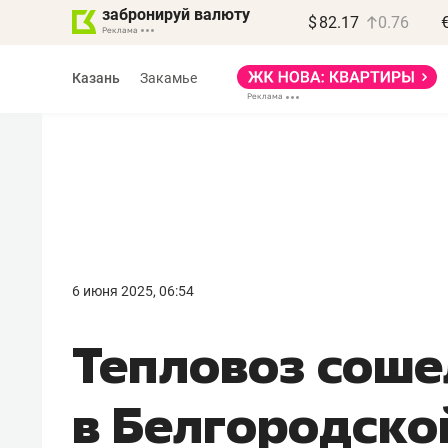
забронируй валюту
$
82.17
0.76
Казань
Закамье
Василь Мазитов
МАРТ
6 июня 2025, 06:54
«Не зная местных
Тепловоз соше
правил, бизнес может
потерять минимум
в Белгородско
полгода»
Как бизнесу выйти на зарубежные