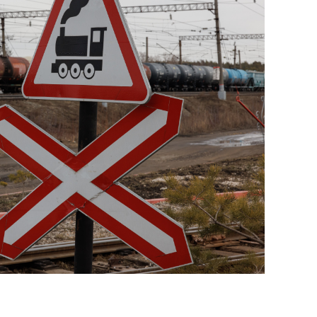
состоянием как основа
антихрупких команд