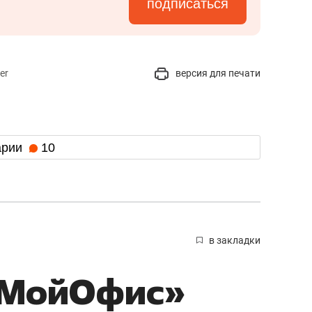
подписаться
er
версия для печати
арии
10
в закладки
«МойОфис»