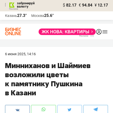
забронируй
$
82.17
€
94.84
¥
12.17
валюту
27.3°
25.6°
Казань
Москва
6 июня 2025, 14:16
Минниханов и Шаймиев
возложили цветы
к памятнику Пушкина
в Казани