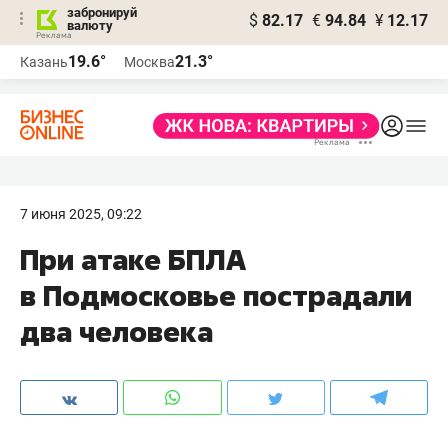
забронируй
$
82.17
€
94.84
¥
12.17
валюту
19.6°
21.3°
Казань
Москва
7 июня 2025, 09:22
При атаке БПЛА
в Подмосковье пострадали
два человека