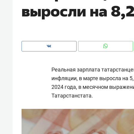
выросли на 8,
рынки, почему надо знать аксакал
чем интересен Оман?
Реальная зарплата татарстанце
инфляции, в марте выросла на 
2024 года, в месячном выражени
Татарстанстата.
Рекомендуем
Рекоме
Как ГК «МИР ГРУПП» и ВТБ
150 ка
создают оазис жилого
ID вме
комфорта под Казанью
безоп