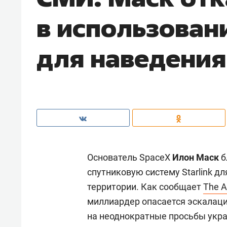
в использовани
для наведения
Основатель SpaceX
Илон Маск
б
спутниковую систему Starlink д
территории. Как сообщает
The A
миллиардер опасается эскалаци
на неоднократные просьбы укра