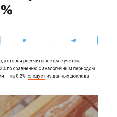
2%
ов и
о трехкратном росте цен, дотошных
школьной формы о конт
клиентах и чудных запросах мастеров
налогах и развитии без 
в, которая рассчитывается с учетом
5,2% по сравнению с аналогичным периодом
и — на 8,2%,
следует
из данных доклада
ндуем
Рекомендуем
мер до квартиры и Face
Опыт выживания в дик
сто ключа: какой будет
природе, работа
асность в ЖК «Нова»
с ментальным и физич