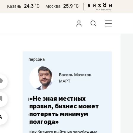
24.3
°С
25.9
°С
Казань
Москва
персона
еменова
Василь Мазитов
»
МАРТ
а: работа
«Не зная местных
«Мне лу
ечься
правил, бизнес может
не зара
вствовать
потерять минимум
чем пот
полгода»
репутац
пошиву
Как бизнесу выйти на зарубежные
Владелец от