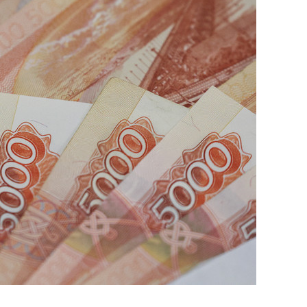
состоянием как основа
антихрупких команд