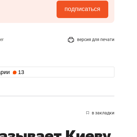
подписаться
er
версия для печати
арии
13
в закладки
азывает Киеву