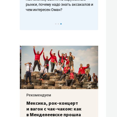
рафакте,
рынки, почему надо знать аксакалов и
о трехкратно
кредитов
чем интересен Оман?
клиентах и ч
Рекомендуем
Рекоме
ой
Мексика, рок-концерт
«Прор
и вагон с чак-чаком: как
30 ме
еским
в Менделеевске прошла
лечит