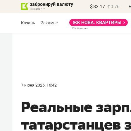
забронируй валюту
$
82.17
0.76
Казань
Закамье
Василь Мазитов
МАРТ
7 июня 2025, 16:42
«Не зная местных
Реальные зар
правил, бизнес может
потерять минимум
татарстанцев 
полгода»
Как бизнесу выйти на зарубежные