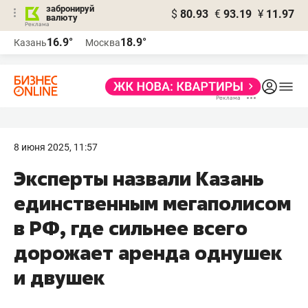
забронируй
$
80.93
€
93.19
¥
11.97
валюту
16.9°
18.9°
Казань
Москва
8 июня 2025, 11:57
Эксперты назвали Казань
единственным мегаполисом
в РФ, где сильнее всего
дорожает аренда однушек
и двушек