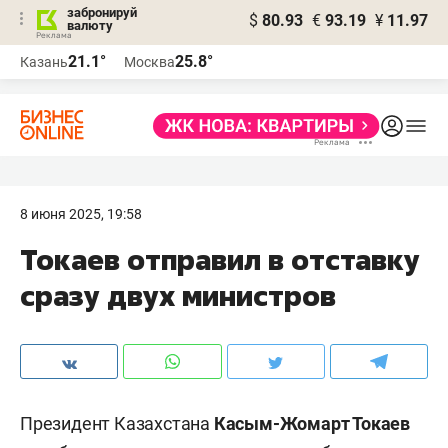
забронируй
$
80.93
€
93.19
¥
11.97
валюту
21.1°
25.8°
Казань
Москва
8 июня 2025, 19:58
Токаев отправил в отставку
сразу двух министров
Президент Казахстана
Касым-Жомарт Токаев