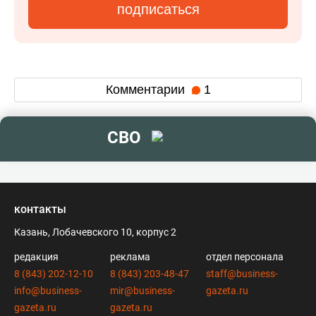
подписаться
Комментарии
1
СВО
контакты
Казань, Лобачевского 10, корпус 2
редакция
реклама
отдел персонала
8 (843) 202-12-10
8 (843) 203-48-47
staff@business-
info@business-
mir@business-
gazeta.ru
gazeta.ru
gazeta.ru