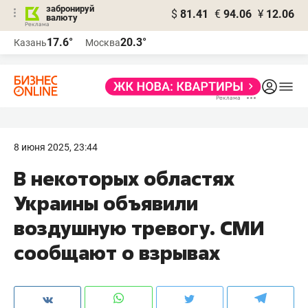
забронируй
$
81.41
€
94.06
¥
12.06
валюту
17.6°
20.3°
Казань
Москва
8 июня 2025, 23:44
В некоторых областях
Украины объявили
воздушную тревогу. СМИ
сообщают о взрывах