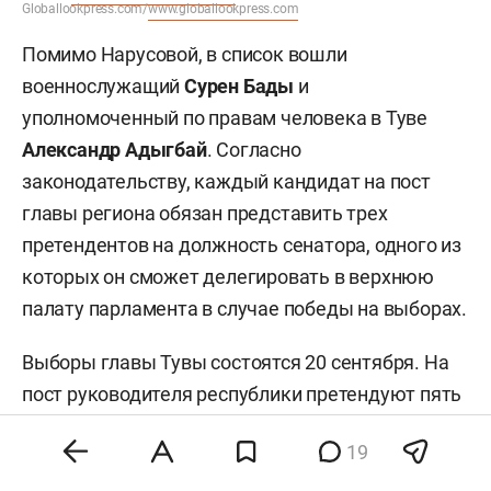
Globallookpress.com/
www.globallookpress.com
Помимо Нарусовой, в список вошли
военнослужащий
Сурен Бады
и
уполномоченный по правам человека в Туве
Александр Адыгбай
. Согласно
законодательству, каждый кандидат на пост
главы региона обязан представить трех
претендентов на должность сенатора, одного из
которых он сможет делегировать в верхнюю
палату парламента в случае победы на выборах.
Выборы главы Тувы состоятся 20 сентября. На
пост руководителя республики претендуют пять
кандидатов: Ховалыг («Единая Россия»),
Артыш
19
Иргит
(«Новые люди»),
Лодой-Дамба Куулар
(КПРФ),
Азиат Чанзан
(«Справедливая Россия —