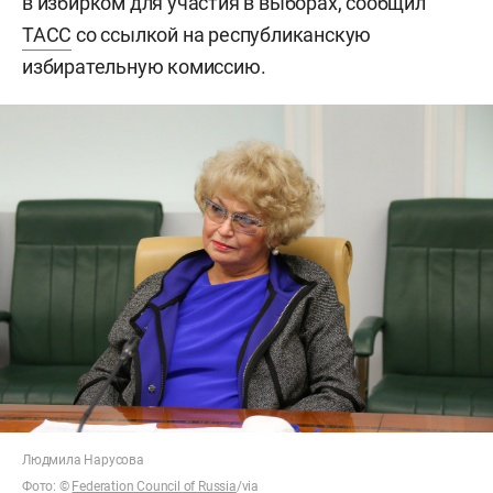
в избирком для участия в выборах, сообщил
ТАСС
со ссылкой на республиканскую
избирательную комиссию.
Людмила Нарусова
Фото:
©
Federation Council of Russia
/via