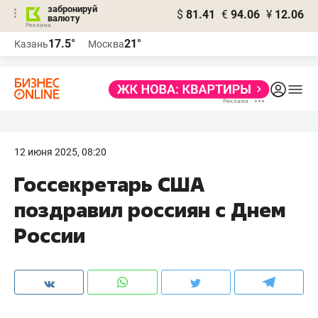
забронируй
$
81.41
€
94.06
¥
12.06
валюту
17.5°
21°
Казань
Москва
12 июня 2025, 08:20
Госсекретарь США
поздравил россиян с Днем
России