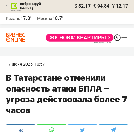
забронируй
$
82.17
€
94.84
¥
12.17
валюту
17.8°
18.7°
Казань
Москва
17 июня 2025, 10:57
В Татарстане отменили
опасность атаки БПЛА –
угроза действовала более 7
часов