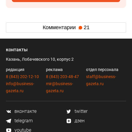
Комментарии
21
контакты
Казань, Лобачевского 10, корпус 2
редакция
реклама
отдел персонала
8 (843) 202-12-10
8 (843) 203-48-47
staff@business-
info@business-
mir@business-
gazeta.ru
gazeta.ru
gazeta.ru
вконтакте
twitter
telegram
дзен
youtube