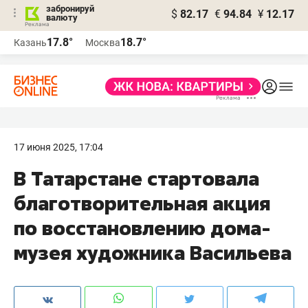
забронируй
$
82.17
€
94.84
¥
12.17
валюту
17.8°
18.7°
Казань
Москва
17 июня 2025, 17:04
В Татарстане стартовала
благотворительная акция
по восстановлению дома-
музея художника Васильева