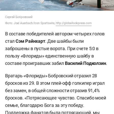
Сергей Бобровский
Фото: Joel Auerbach/Icon Sportswire,
http://globallookpress.com
В составе победителей автором четырех голов
стал
Сэм Райнхарт
.
Две шайбы были
заброшены в пустые ворота. При счете 5:0 в
пользу «Флориды» единственную шайбу в
составе проигравших забил
Василий Подколзин
.
Вратарь «Флориды» Бобровский
отразил 28
бросков из 29. В этом плей-офф голкипер играл
без замен, в общей сложности отразив 91,4%
бросков. «Потрясающее чувство. Спасибо моей
семье, благодарю Бога за эту победу.
Поддержка фанатов была потрясающей, мы