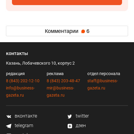
Комментарии
6
контакты
Казань, Лобачевского 10, корпус 2
редакция
реклама
отдел персонала
8 (843) 202-12-10
8 (843) 203-48-47
staff@business-
info@business-
mir@business-
gazeta.ru
gazeta.ru
gazeta.ru
вконтакте
twitter
telegram
дзен