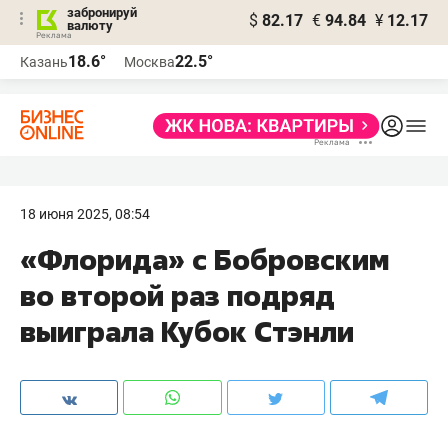
забронируй
$
82.17
€
94.84
¥
12.17
валюту
18.6°
22.5°
Казань
Москва
18 июня 2025, 08:54
«Флорида» с Бобровским
во второй раз подряд
выиграла Кубок Стэнли