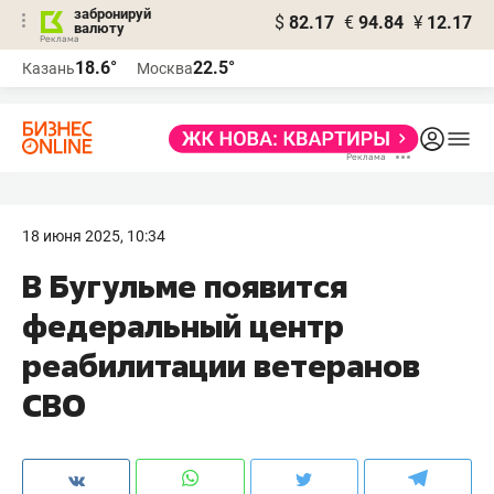
забронируй
$
82.17
€
94.84
¥
12.17
валюту
18.6°
22.5°
Казань
Москва
18 июня 2025, 10:34
В Бугульме появится
федеральный центр
реабилитации ветеранов
СВО