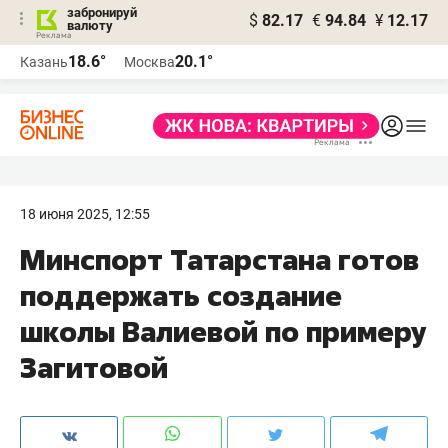
забронируй
$
82.17
€
94.84
¥
12.17
валюту
18.6°
20.1°
Казань
Москва
18 июня 2025, 12:55
Минспорт Татарстана готов
поддержать создание
школы Валиевой по примеру
Загитовой