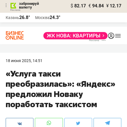
забронируй
$
82.17
€
94.84
¥
12.17
валюту
26.8°
24.3°
Казань
Москва
18 июня 2025, 14:51
«Услуга такси
преобразилась»: «Яндекс»
предложил Новаку
поработать таксистом