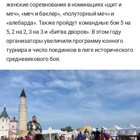
женские соревнования в номинациях «щит и
меч», «меч и баклер», «полуторный меч» и
«алебарда». Также пройдут командные бои 5 на
5, 2 на 2, 3 на 3 и «Битва дворов». В этом году
организаторы увеличили программу конного
турнира и число поединков в лиге исторического
средневекового боя.