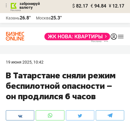
забронируй
$
82.17
€
94.84
¥
12.17
валюту
26.8°
25.3°
Казань
Москва
19 июня 2025, 10:42
В Татарстане сняли режим
беспилотной опасности –
он продлился 6 часов