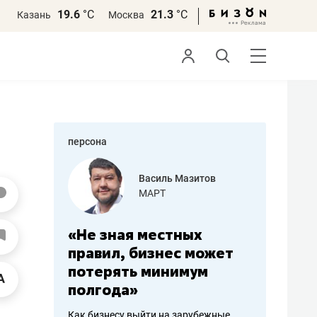
19.6
°С
21.3
°С
Казань
Москва
персона
еменова
Василь Мазитов
»
МАРТ
а: работа
«Не зная местных
«Мне лу
ечься
правил, бизнес может
не зара
вствовать
потерять минимум
чем пот
полгода»
репутац
пошиву
Как бизнесу выйти на зарубежные
Владелец от