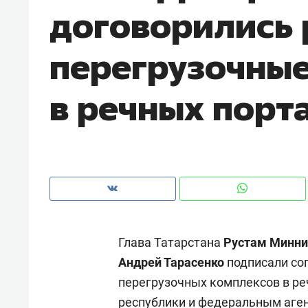
договорились 
рынки, почему надо знать аксакал
чем интересен Оман?
перегрузочны
в речных порт
Глава Татарстана
Рустам Минни
Рекомендуем
Рекоме
Андрей Тарасенко
подписали со
Как ГК «МИР ГРУПП» и ВТБ
150 ка
перегрузочных комплексов в ре
создают оазис жилого
ID вме
комфорта под Казанью
безоп
республики и федеральным аген