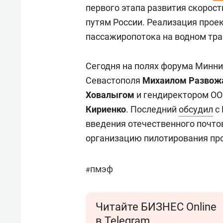
первого этапа развития скорос
путям России. Реализация прое
пассажиропотока на водном тран
Сегодня на полях форума Минн
Севастополя
Михаилом Разво
Ховалыгом
и гендиректором ОО
Кириенко
. Последний
обсудил
с 
введения отечественного почто
организацию пилотирования про
пмэф
#
Читайте БИЗНЕС Online
в Telegram