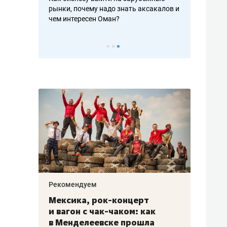
рафакте,
рынки, почему надо знать аксакалов и
о трехкратно
кредитов
чем интересен Оман?
клиентах и ч
Рекомендуем
Рекоме
ой
Мексика, рок-концерт
«Прор
и вагон с чак-чаком: как
30 ме
еским
в Менделеевске прошла
лечит