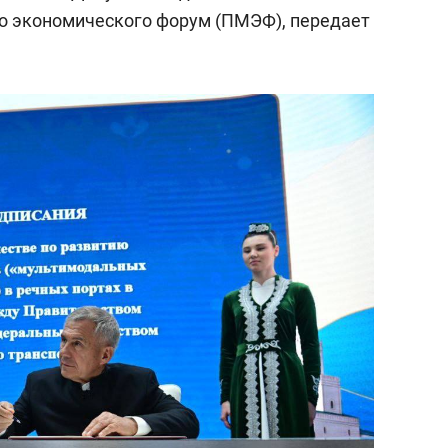
состоянием как основа
о экономического форум (ПМЭФ), передает
антихрупких команд