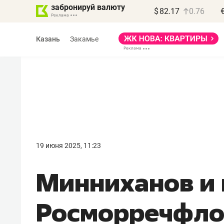
забронируй валюту
$
82.17
0.76
Казань
Закамье
Василь Мазитов
МАРТ
19 июня 2025, 11:23
«Не зная местных
Минниханов и 
правил, бизнес может
потерять минимум
Росморречфло
полгода»
Как бизнесу выйти на зарубежные