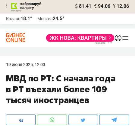
забронируй
$
81.41
€
94.06
¥
12.06
валюту
18.1°
24.5°
Казань
Москва
19 июня 2025, 12:03
МВД по РТ: С начала года
в РТ въехали более 109
тысяч иностранцев