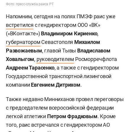
Фото: пресс-служба раиса РТ
Напомним, сегодня на полях ПМЭФ раис уже
встретился
с гендиректором ООО «ВК»
(«ВКонтакте»)
Владимиром Кириенко
,
губернатором
Севастополя
Михаилом
Развожаевым
, главой Тывы
Владиславом
Ховалыгом
,
руководителем
Росморречфлота
Андреем Тарасенко
, а также с гендиректором
Государственной транспортной лизинговой
компании
Евгением Дитрихом
.
Также недавно Минниханов провел переговоры
с председателем всероссийской федерации
легкой атлетики
Петром Фрадковым
. Кроме
того, раис встречался с гендиректором АО