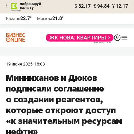
забронируй
$
82.17
€
94.84
¥
12.17
валюту
22.7°
21.8°
Казань
Москва
19 июня 2025, 18:08
Минниханов и Дюков
подписали соглашение
о создании реагентов,
которые откроют доступ
«к значительным ресурсам
нефти»