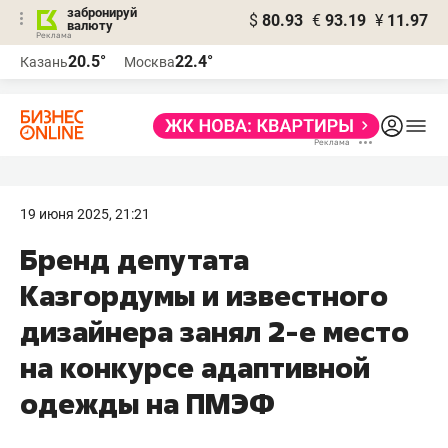
забронируй
$
80.93
€
93.19
¥
11.97
валюту
20.5°
22.4°
Казань
Москва
19 июня 2025, 21:21
Бренд депутата
Казгордумы и известного
дизайнера занял 2-е место
на конкурсе адаптивной
одежды на ПМЭФ