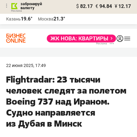
забронируй
$
82.17
€
94.84
¥
12.17
валюту
19.6°
21.3°
Казань
Москва
22 июня 2025, 17:49
Flightradar: 23 тысячи
человек следят за полетом
Boeing 737 над Ираном.
Судно направляется
из Дубая в Минск