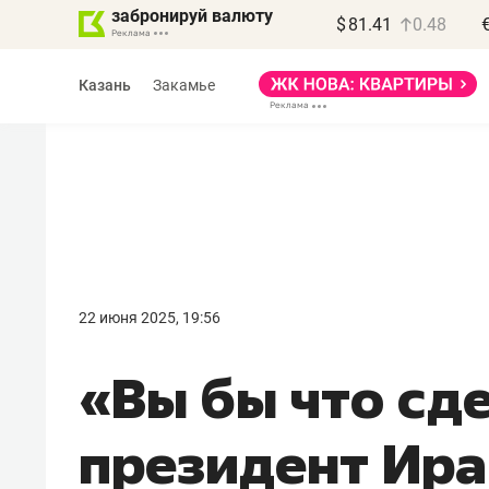
забронируй валюту
$
81.41
0.48
Казань
Закамье
Василь Мазитов
МАРТ
22 июня 2025, 19:56
«Не зная местных
«Вы бы что сд
правил, бизнес может
потерять минимум
президент Ира
полгода»
Как бизнесу выйти на зарубежные