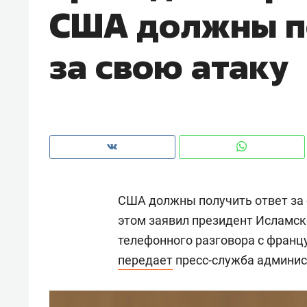
США должны п
рынки, почему надо знать аксакал
чем интересен Оман?
за свою атаку
США должны получить ответ за 
этом заявил президент Исламс
телефонного разговора с фран
Рекомендуем
Рекоме
передает
пресс-служба админис
Как ГК «МИР ГРУПП» и ВТБ
150 ка
создают оазис жилого
ID вме
комфорта под Казанью
безоп