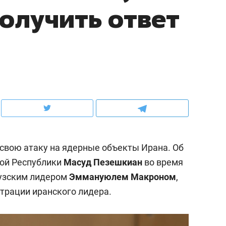
олучить ответ
ов и
о трехкратном росте цен, дотошных
школьной формы о конт
клиентах и чудных запросах мастеров
налогах и развитии без 
свою атаку на ядерные объекты Ирана. Об
кой Республики
Масуд Пезешкиан
во время
цузским лидером
Эммануюлем Макроном
,
ндуем
Рекомендуем
трации иранского лидера.
мер до квартиры и Face
Опыт выживания в дик
сто ключа: какой будет
природе, работа
асность в ЖК «Нова»
с ментальным и физич