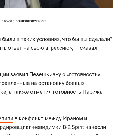
y /
www.globallookpress.com
 были в таких условиях, что бы вы сделали?
ть ответ на свою агрессию», — сказал
ции заявил Пезешкиану о «готовности»
правленные на остановку боевых
ке, а также отметил готовность Парижа
.
упили
в конфликт между Ираном и
дировщики-невидимки B-2 Spirit нанесли