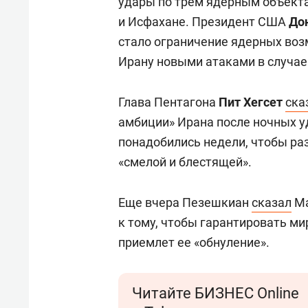
удары по трем ядерным объекта
и Исфахане. Президент США
До
стало ограничение ядерных воз
Ирану новыми атаками в случае
Глава Пентагона
Пит Хегсет
ска
амбиции» Ирана после ночных у
понадобились недели, чтобы раз
«смелой и блестящей».
Еще вчера Пезешкиан
сказал
Ма
к тому, чтобы гарантировать м
приемлет ее «обнуление».
Читайте БИЗНЕС Online