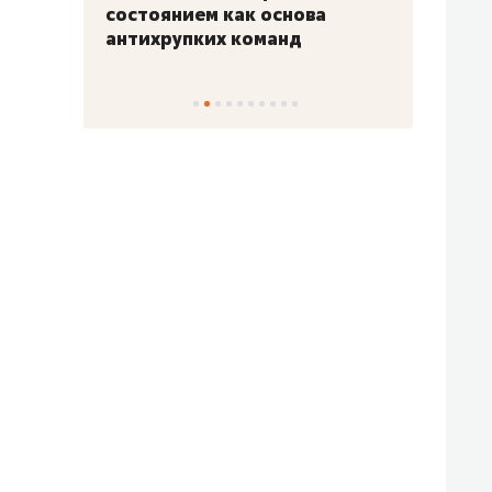
«Гонка Героев»
Казан