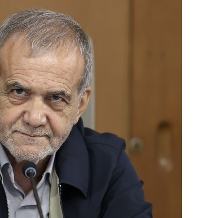
состоянием как основа
антихрупких команд