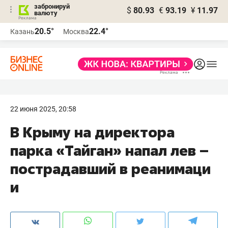
забронируй
$
80.93
€
93.19
¥
11.97
валюту
20.5°
22.4°
Казань
Москва
22 июня 2025, 20:58
В Крыму на директора
парка «Тайган» напал лев –
пострадавший в реанимаци
и