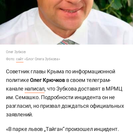
Олег Зубков
Фото:
сайт
«Блог Олега Зубкова»
Советник главы Крыма по информационной
политике
Олег Крючков
в своем телеграм-
канале
написал
, что Зубкова доставят в МРМЦ
им. Семашко. Подробности инцидента он не
разгласил, но призвал дождаться официальных
заявлений.
«В парке львов „Тайган“ произошел инцидент.