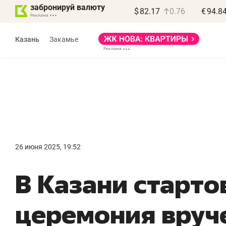
забронируй валюту
$
82.17
0.76
€
94.8
Казань
Закамье
Василь Мазитов
МАРТ
26 июня 2025, 19:52
«Не зная местных
«
В Казани старто
правил, бизнес может
н
потерять минимум
ч
церемония вруч
полгода»
р
Как бизнесу выйти на зарубежные
Вл