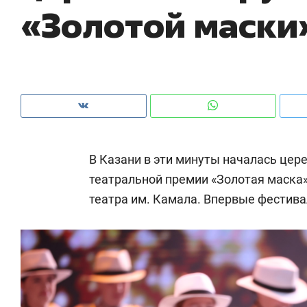
«Золотой маски
рынки, почему надо знать аксакалов и
о 
чем интересен Оман?
кл
В Казани в эти минуты началась цер
театральной премии «Золотая маска»
театра им. Камала. Впервые фестив
Рекомендуем
Рекомендуем
Как ГК «МИР ГРУПП» и ВТБ
150 камер 
создают оазис жилого
ID вместо 
комфорта под Казанью
безопаснос